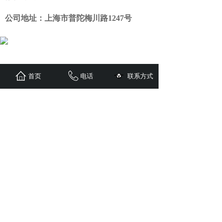
公司地址：上海市普陀梅川路1247号
首页
电话
联系方式
热线电话:021-51602999
E-mail:4115#163.com（#改@）
地址:上海市普陀梅川路1247号
上海齐威阀门有限公司